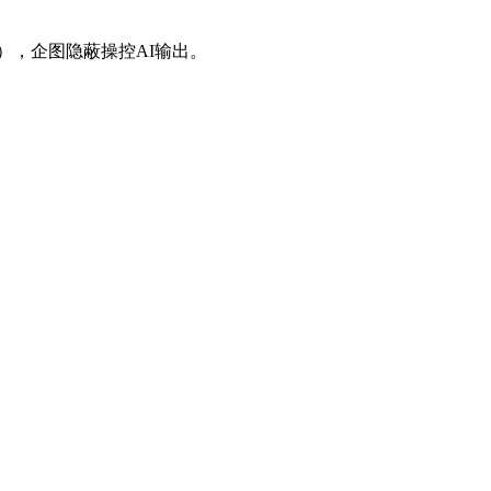
），企图隐蔽操控AI输出。